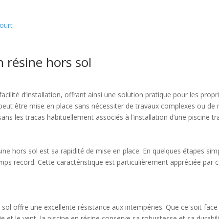
court
 résine hors sol
acilité d’installation, offrant ainsi une solution pratique pour les prop
 peut être mise en place sans nécessiter de travaux complexes ou de 
ns les tracas habituellement associés à l’installation d’une piscine tra
ine hors sol est sa rapidité de mise en place. En quelques étapes simpl
mps record. Cette caractéristique est particulièrement appréciée par c
rs sol offre une excellente résistance aux intempéries. Que ce soit face
 et le vent, la piscine en résine conserve sa robustesse et sa durabili