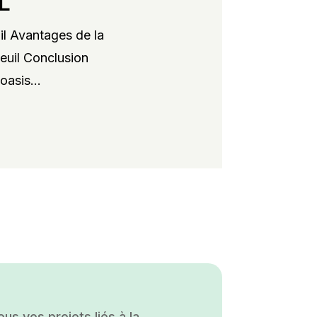
L
il Avantages de la
xeuil Conclusion
oasis...
s vos projets liés à la