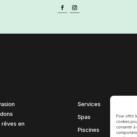
vasion
Services
ndons
Pour offrir 
Spas
cookies pou
 rêves en
consentir à
Piscines
comportement