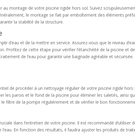
r au montage de votre piscine rigide hors sol. Suivez scrupuleusement 
Généralement, le montage se fait par emboîtement des éléments préfabri
rantir la stabilité de la structure.
e
remplir d’eau et de la mettre en service. Assurez-vous que le niveau 
n. Profitez de cette étape pour vérifier l’étanchéité de la piscine et d
traitement de l’eau pour garantir une baignade agréable et sécurisée.
ntiel de procéder à un nettoyage régulier de votre piscine rigide hors so
er les parois et le fond de la piscine pour éliminer les saletés, ainsi qu
le filtre de la pompe régulièrement et de vérifier le bon fonctionneme
cruciale dans l’entretien de votre piscine. Il est recommandé d’utiliser
e l’eau. En fonction des résultats, il faudra ajuster les produits de tr