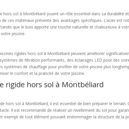
e hors sol à Montbéliard jouent un rôle essentiel dans sa durabilité e
n de ces matériaux présente des avantages spécifiques. L’acier est rob
s, tandis que le bois apporte une touche naturelle et chaleureuse à votr
 votre piscine.
piscines rigides hors sol à Montbéliard peuvent améliorer significati
 systèmes de filtration performants, des éclairages LED pour des soi
des systèmes de chauffage pour profiter de votre piscine plus longtem
ser le confort et la praticité de votre piscine.
ne rigide hors sol à Montbéliard
ide hors sol à Montbéliard, il est essentiel de bien préparer le terrain.
acle. Il est recommandé de réaliser un nivellement du sol pour garantir
t et exempt de tout élément pouvant endommager la structure de la pi