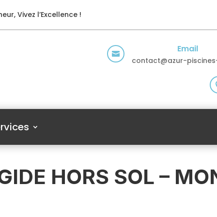
eur, Vivez l’Excellence !
Email

contact@azur-piscines-
rvices
IGIDE HORS SOL – M