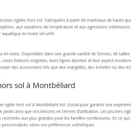
scines rigides hors sol. Fabriquées à partir de matériaux de haute qual
mpéries, aux variations de température et aux agressions extérieures. 
ir aquatique en toute sécurité.
pas en reste. Disponibles dans une grande variété de formes, de tailles 
 Leurs finitions soignées, leurs lignes épurées et leur aspect modern
 d’ajouter des accessoires tels que des margelles, des échelles ou des 
.
 hors sol à Montbéliard
ine rigide hors sol à Montbéliard est crucial pour garantir une expérien
jardin ainsi que vos besoins en termes d’utilisation. Les piscines rig
aces restreints aux plus grandes pour les familles nombreuses. En ce q
 personnalisés selon vos préférences esthétiques.