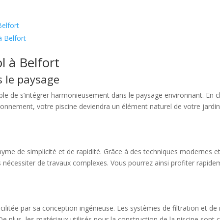
Belfort
à Belfort
l à Belfort
 le paysage
niable de s’intégrer harmonieusement dans le paysage environnant. En
ronnement, votre piscine deviendra un élément naturel de votre jardi
nonyme de simplicité et de rapidité. Grâce à des techniques modernes et
ns nécessiter de travaux complexes. Vous pourrez ainsi profiter rapi
acilitée par sa conception ingénieuse. Les systèmes de filtration et 
 plus, les matériaux utilisés pour la construction de la piscine sont ch