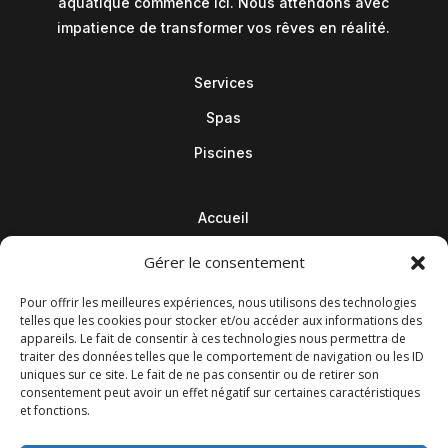
aquatique commence ici. Nous attendons avec
impatience de transformer vos rêves en réalité.
Services
Spas
Piscines
Accueil
Contact
Gérer le consentement
Blog
Pour offrir les meilleures expériences, nous utilisons des technologies
telles que les cookies pour stocker et/ou accéder aux informations des
appareils. Le fait de consentir à ces technologies nous permettra de
traiter des données telles que le comportement de navigation ou les ID
uniques sur ce site. Le fait de ne pas consentir ou de retirer son
consentement peut avoir un effet négatif sur certaines caractéristiques
et fonctions.