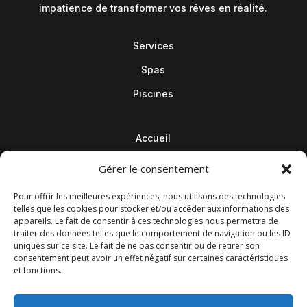
impatience de transformer vos rêves en réalité.
Services
Spas
Piscines
Accueil
Contact
Gérer le consentement
Blog
Pour offrir les meilleures expériences, nous utilisons des technologies
telles que les cookies pour stocker et/ou accéder aux informations des
appareils. Le fait de consentir à ces technologies nous permettra de
traiter des données telles que le comportement de navigation ou les ID
uniques sur ce site. Le fait de ne pas consentir ou de retirer son
consentement peut avoir un effet négatif sur certaines caractéristiques
et fonctions.