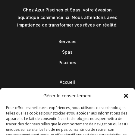
Chez Azur Piscines et Spas, votre évasion
aquatique commence ici. Nous attendons avec
impatience de transformer vos rêves en réalité.
Services
Spas
Piscines
Accueil
Contact
Gérer le consentement
Blog
Pour offrir les meilleures expériences, nous utilisons des technologies
telles que les cookies pour stocker et/ou accéder aux informations des
appareils. Le fait de consentir à ces technologies nous permettra de
traiter des données telles que le comportement de navigation ou les ID
uniques sur ce site. Le fait de ne pas consentir ou de retirer son
consentement peut avoir un effet négatif sur certaines caractéristiques