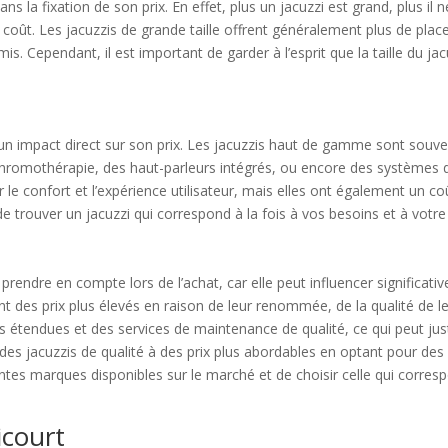
ns la fixation de son prix. En effet, plus un jacuzzi est grand, plus il
coût. Les jacuzzis de grande taille offrent généralement plus de place
. Cependant, il est important de garder à l’esprit que la taille du jac
 un impact direct sur son prix. Les jacuzzis haut de gamme sont souve
romothérapie, des haut-parleurs intégrés, ou encore des systèmes de 
e confort et l’expérience utilisateur, mais elles ont également un coû
de trouver un jacuzzi qui correspond à la fois à vos besoins et à votre
rendre en compte lors de l’achat, car elle peut influencer significati
t des prix plus élevés en raison de leur renommée, de la qualité de le
étendues et des services de maintenance de qualité, ce qui peut just
 des jacuzzis de qualité à des prix plus abordables en optant pour de
tes marques disponibles sur le marché et de choisir celle qui corres
icourt