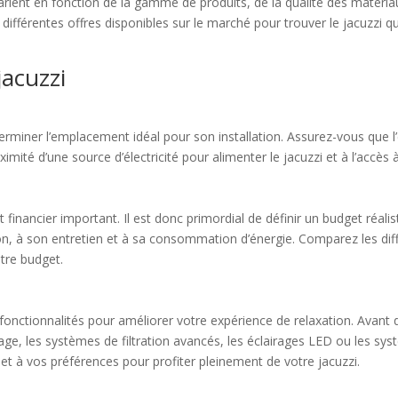
arient en fonction de la gamme de produits, de la qualité des matériaux
différentes offres disponibles sur le marché pour trouver le jacuzzi q
jacuzzi
éterminer l’emplacement idéal pour son installation. Assurez-vous que l
mité d’une source d’électricité pour alimenter le jacuzzi et à l’accès à
 financier important. Il est donc primordial de définir un budget réalis
ion, à son entretien et à sa consommation d’énergie. Comparez les dif
otre budget.
onctionnalités pour améliorer votre expérience de relaxation. Avant d
ge, les systèmes de filtration avancés, les éclairages LED ou les sys
et à vos préférences pour profiter pleinement de votre jacuzzi.