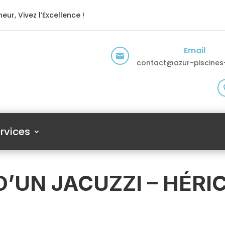
eur, Vivez l’Excellence !
Email

contact@azur-piscines-
rvices
D’UN JACUZZI – HÉR