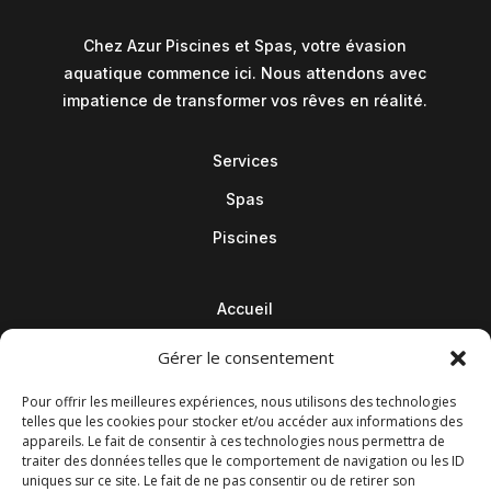
Chez Azur Piscines et Spas, votre évasion
aquatique commence ici. Nous attendons avec
impatience de transformer vos rêves en réalité.
Services
Spas
Piscines
Accueil
Contact
Gérer le consentement
Blog
Pour offrir les meilleures expériences, nous utilisons des technologies
telles que les cookies pour stocker et/ou accéder aux informations des
appareils. Le fait de consentir à ces technologies nous permettra de
traiter des données telles que le comportement de navigation ou les ID
uniques sur ce site. Le fait de ne pas consentir ou de retirer son