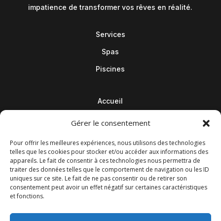
impatience de transformer vos rêves en réalité.
Services
Spas
Piscines
Accueil
Contact
Gérer le consentement
Blog
Pour offrir les meilleures expériences, nous utilisons des technologies
telles que les cookies pour stocker et/ou accéder aux informations des
appareils. Le fait de consentir à ces technologies nous permettra de
traiter des données telles que le comportement de navigation ou les ID
uniques sur ce site. Le fait de ne pas consentir ou de retirer son
consentement peut avoir un effet négatif sur certaines caractéristiques
et fonctions.