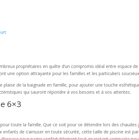
ourt
breux propriétaires en quête d’un compromis idéal entre espace de loisir
t une option attrayante pour les familles et les particuliers soucieux
le plaisir de la baignade en famille, pour ajouter une touche esthétiq
actéristiques qui sauront répondre à vos besoins et à vos attentes.
ne 6×3
 pour toute la famille. Que ce soit pour se détendre lors des chaude
x enfants de s’amuser en toute sécurité, cette taille de piscine est 
’espace pour nager confortablement tout en restant compacte pour s’