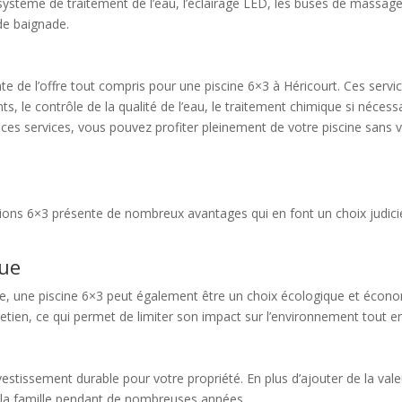
système de traitement de l’eau, l’éclairage LED, les buses de massage,
de baignade.
e de l’offre tout compris pour une piscine 6×3 à Héricourt. Ces service
s, le contrôle de la qualité de l’eau, le traitement chimique si nécess
à ces services, vous pouvez profiter pleinement de votre piscine sans
ions 6×3 présente de nombreux avantages qui en font un choix judicie
que
être, une piscine 6×3 peut également être un choix écologique et économ
tien, ce qui permet de limiter son impact sur l’environnement tout en r
stissement durable pour votre propriété. En plus d’ajouter de la valeu
e la famille pendant de nombreuses années.