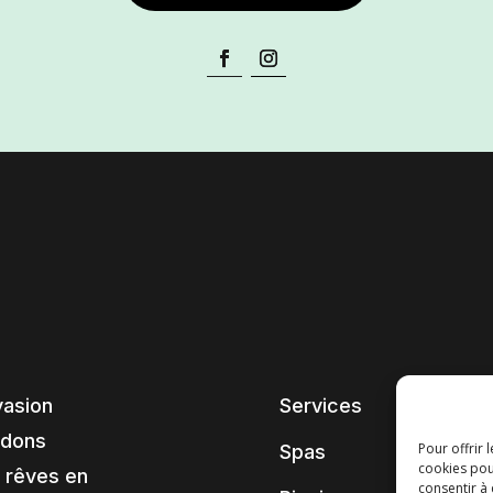
vasion
Services
ndons
Pour offrir 
Spas
cookies pou
 rêves en
consentir à