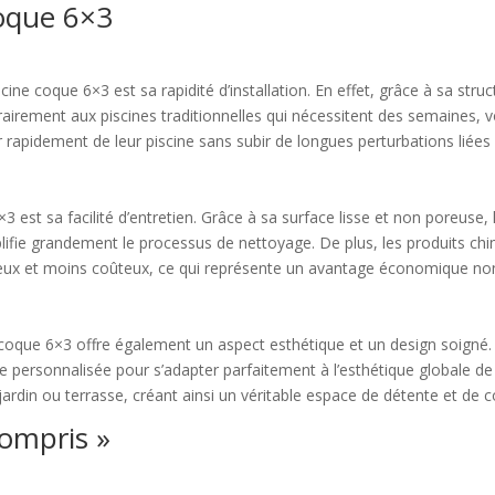
coque 6×3
scine coque 6×3 est sa rapidité d’installation. En effet, grâce à sa str
rairement aux piscines traditionnelles qui nécessitent des semaines, v
er rapidement de leur piscine sans subir de longues perturbations liées
 est sa facilité d’entretien. Grâce à sa surface lisse et non poreuse,
mplifie grandement le processus de nettoyage. De plus, les produits ch
x et moins coûteux, ce qui représente un avantage économique non n
 coque 6×3 offre également un aspect esthétique et un design soigné.
tre personnalisée pour s’adapter parfaitement à l’esthétique globale d
rdin ou terrasse, créant ainsi un véritable espace de détente et de con
compris »