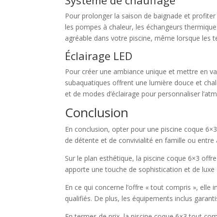
Système de chauffage
Pour prolonger la saison de baignade et profite
les pompes à chaleur, les échangeurs thermique
agréable dans votre piscine, même lorsque les 
Éclairage LED
Pour créer une ambiance unique et mettre en val
subaquatiques offrent une lumière douce et chal
et de modes d’éclairage pour personnaliser l’at
Conclusion
En conclusion, opter pour une piscine coque 6×3
de détente et de convivialité en famille ou entre 
Sur le plan esthétique, la piscine coque 6×3 offr
apporte une touche de sophistication et de luxe
En ce qui concerne l’offre « tout compris », elle 
qualifiés. De plus, les équipements inclus garanti
En termes de prix, la piscine coque 6×3 tout comp