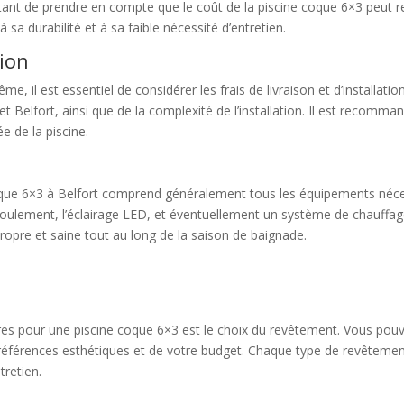
portant de prendre en compte que le coût de la piscine coque 6×3 peut 
 sa durabilité et à sa faible nécessité d’entretien.
tion
e, il est essentiel de considérer les frais de livraison et d’installatio
e et Belfort, ainsi que de la complexité de l’installation. Il est recomm
ée de la piscine.
oque 6×3 à Belfort comprend généralement tous les équipements néce
refoulement, l’éclairage LED, et éventuellement un système de chauff
propre et saine tout au long de la saison de baignade.
res pour une piscine coque 6×3 est le choix du revêtement. Vous pou
références esthétiques et de votre budget. Chaque type de revêtemen
tretien.