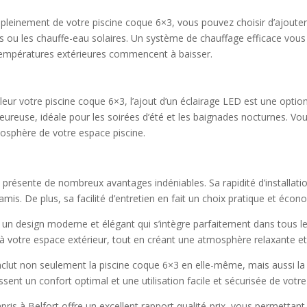
r pleinement de votre piscine coque 6×3, vous pouvez choisir d’ajoute
s ou les chauffe-eau solaires. Un système de chauffage efficace vou
températures extérieures commencent à baisser.
eur votre piscine coque 6×3, l’ajout d’un éclairage LED est une optio
eureuse, idéale pour les soirées d’été et les baignades nocturnes. 
mosphère de votre espace piscine.
 présente de nombreux avantages indéniables. Sa rapidité d’installa
amis. De plus, sa facilité d’entretien en fait un choix pratique et éco
e un design moderne et élégant qui s’intègre parfaitement dans tous le
 à votre espace extérieur, tout en créant une atmosphère relaxante et
inclut non seulement la piscine coque 6×3 en elle-même, mais aussi la l
ssent un confort optimal et une utilisation facile et sécurisée de votre
ris à Belfort offre un excellent rapport qualité-prix, vous permettant