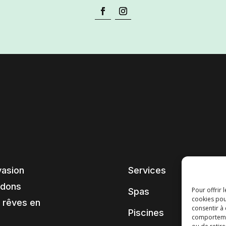
vasion
Services
ndons
Pour offrir 
Spas
cookies pou
 rêves en
consentir à
Piscines
comportement