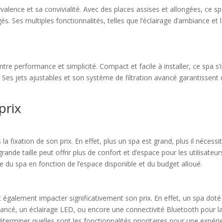
alence et sa convivialité. Avec des places assises et allongées, ce sp
Ses multiples fonctionnalités, telles que l’éclairage d’ambiance et l
entre performance et simplicité. Compact et facile à installer, ce spa
r. Ses jets ajustables et son système de filtration avancé garantissen
prix
a fixation de son prix. En effet, plus un spa est grand, plus il nécess
rande taille peut offrir plus de confort et d’espace pour les utilisateur
e du spa en fonction de l’espace disponible et du budget alloué.
 également impacter significativement son prix. En effet, un spa dot
vancé, un éclairage LED, ou encore une connectivité Bluetooth pour 
déterminer quelles sont les fonctionnalités prioritaires pour une expé