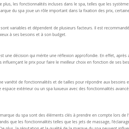
 De plus, les fonctionnalités incluses dans le spa, telles que les systè
 marque du spa joue un rôle important dans la fixation des prix, certai
il sont variables et dépendent de plusieurs facteurs. Il est recommand
ieux à ses besoins et à son budget.
 est une décision qui mérite une réflexion approfondie. En effet, après 
s influençant le prix pour faire le meilleur choix en fonction de ses b
ne variété de fonctionnalités et de tailles pour répondre aux besoins
 espace extérieur ou un spa luxueux avec des fonctionnalités avancée
 la marque du spa sont des éléments clés à prendre en compte lors de l
dis que les fonctionnalités telles que les jets de massage, l’éclairag
e plus, la réputation et la qualité de la marque du spa peuvent influe