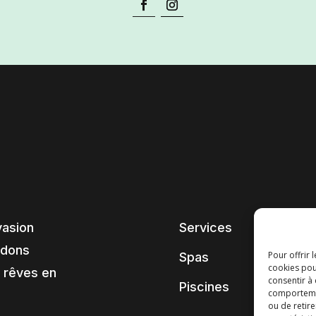
vasion
Services
ndons
Pour offrir 
Spas
cookies pou
 rêves en
consentir à
Piscines
comportement
ou de retire