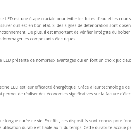
ne LED est une étape cruciale pour éviter les fuites d’eau et les courts-c
s’assurer qu’il est en bon état. Si des signes de détérioration sont obs
ionnement. De plus, il est important de vérifier l’intégrité du boîtie
it endommager les composants électriques.
cine LED présente de nombreux avantages qui en font un choix judicieux
iscine LED est leur efficacité énergétique. Grâce à leur technologie
 qui permet de réaliser des économies significatives sur la facture d’éle
ur longue durée de vie. En effet, ces dispositifs sont conçus pour fon
e utilisation durable et fiable au fil du temps. Cette durabilité accru