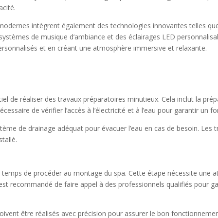
acité.
s modernes intègrent également des technologies innovantes telles q
es systèmes de musique d’ambiance et des éclairages LED personnalisab
 personnalisés et en créant une atmosphère immersive et relaxante.
ntiel de réaliser des travaux préparatoires minutieux. Cela inclut la pr
nécessaire de vérifier l’accès à l’électricité et à l’eau pour garantir u
ystème de drainage adéquat pour évacuer l’eau en cas de besoin. Les t
tallé.
st temps de procéder au montage du spa. Cette étape nécessite une att
 est recommandé de faire appel à des professionnels qualifiés pour gar
ivent être réalisés avec précision pour assurer le bon fonctionnement 