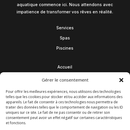
aquatique commence ici. Nous attendons avec
impatience de transformer vos rêves en réalité.
Services
Spas
Piscines
Accueil
Contact
Gérer le consentement
Blog
Pour offrir les meilleures expériences, nous utilisons des technologies
telles que les cookies pour stocker et/ou accéder aux informations des
appareils. Le fait de consentir à ces technologies nous permettra de
traiter des données telles que le comportement de navigation ou les ID
uniques sur ce site. Le fait de ne pas consentir ou de retirer son
consentement peut avoir un effet négatif sur certaines caractéristiques
et fonctions.