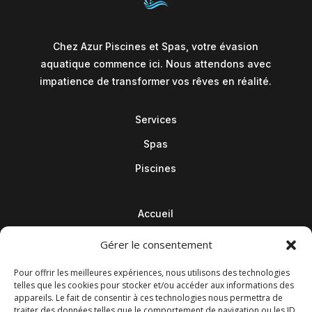
Chez Azur Piscines et Spas, votre évasion
aquatique commence ici. Nous attendons avec
impatience de transformer vos rêves en réalité.
Services
Spas
Piscines
Accueil
Contact
Gérer le consentement
Blog
Pour offrir les meilleures expériences, nous utilisons des technologies
telles que les cookies pour stocker et/ou accéder aux informations des
appareils. Le fait de consentir à ces technologies nous permettra de
traiter des données telles que le comportement de navigation ou les ID