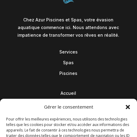
Chez Azur Piscines et Spas, votre évasion
aquatique commence ici. Nous attendons avec
impatience de transformer vos rêves en réalité.
Services
Spas
Piscines
Accueil
Contact
Gérer le consentement
Blog
Pour offrir les meilleures expériences, nous utilisons des technologies
telles que les cookies pour stocker et/ou accéder aux informations des
appareils. Le fait de consentir à ces technologies nous permettra de
traiter des données telles que le comportement de navigation ou les ID