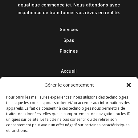
aquatique commence ici. Nous attendons avec
impatience de transformer vos rêves en réalité.
Services
Spas
Piscines
Accueil
Contact
Gérer le consentement
Blog
Pour offrir les meilleures expériences, nous utilisons des technologies
telles que les cookies pour stocker et/ou accéder aux informations des
appareils. Le fait de consentir à ces technologies nous permettra de
traiter des données telles que le comportement de navigation ou les ID
uniques sur ce site. Le fait de ne pas consentir ou de retirer son
consentement peut avoir un effet négatif sur certaines caractéristiques
et fonctions.