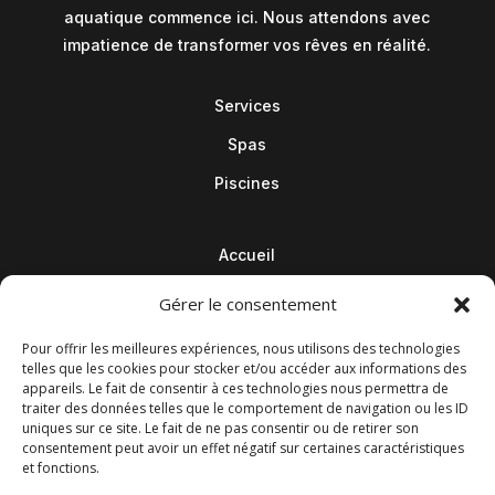
aquatique commence ici. Nous attendons avec
impatience de transformer vos rêves en réalité.
Services
Spas
Piscines
Accueil
Contact
Gérer le consentement
Blog
Pour offrir les meilleures expériences, nous utilisons des technologies
telles que les cookies pour stocker et/ou accéder aux informations des
appareils. Le fait de consentir à ces technologies nous permettra de
traiter des données telles que le comportement de navigation ou les ID
uniques sur ce site. Le fait de ne pas consentir ou de retirer son
consentement peut avoir un effet négatif sur certaines caractéristiques
et fonctions.