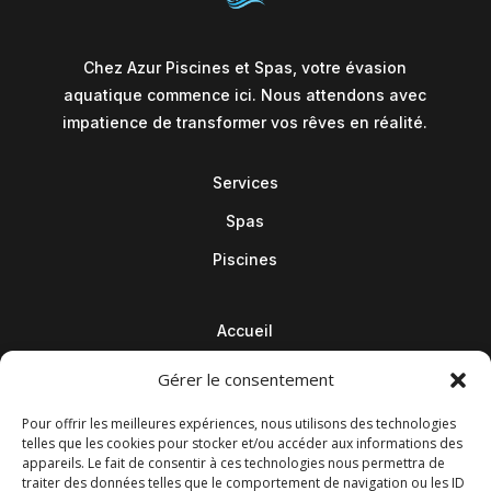
Chez Azur Piscines et Spas, votre évasion
aquatique commence ici. Nous attendons avec
impatience de transformer vos rêves en réalité.
Services
Spas
Piscines
Accueil
Contact
Gérer le consentement
Blog
Pour offrir les meilleures expériences, nous utilisons des technologies
telles que les cookies pour stocker et/ou accéder aux informations des
appareils. Le fait de consentir à ces technologies nous permettra de
traiter des données telles que le comportement de navigation ou les ID