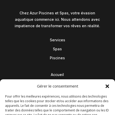
Chez Azur Piscines et Spas, votre évasion
aquatique commence ici. Nous attendons avec
impatience de transformer vos rêves en réalité.
Services
Spas
Piscines
Accueil
Contact
Gérer le consentement
Blog
Pour offrir les meilleures expériences, nous utilisons des technologies
telles que les cookies pour stocker et/ou accéder aux informations des
appareils. Le fait de consentir à ces technologies nous permettra de
traiter des données telles que le comportement de navigation ou les ID
uniques sur ce site. Le fait de ne pas consentir ou de retirer son