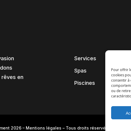
vasion
Services
ndons
Pour offrir 
Spas
cookies pou
 rêves en
consentir à
Piscines
comportement
ou de retire
caractéristi
Ac
pment 2026
–
Mentions légales
– Tous droits réservés –
Blog