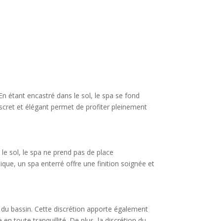
En étant encastré dans le sol, le spa se fond
scret et élégant permet de profiter pleinement
 le sol, le spa ne prend pas de place
que, un spa enterré offre une finition soignée et
ie du bassin. Cette discrétion apporte également
en toute tranquillité. De plus, la discrétion du