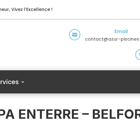
eur, Vivez l’Excellence !
Email

contact@azur-piscines-
rvices
PA ENTERRE – BELFO