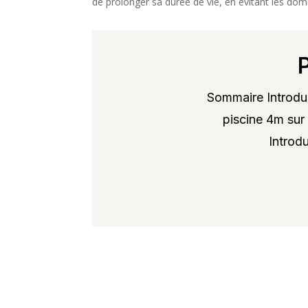
de prolonger sa durée de vie, en évitant les dom
Sommaire Introduc
piscine 4m sur 
Introdu