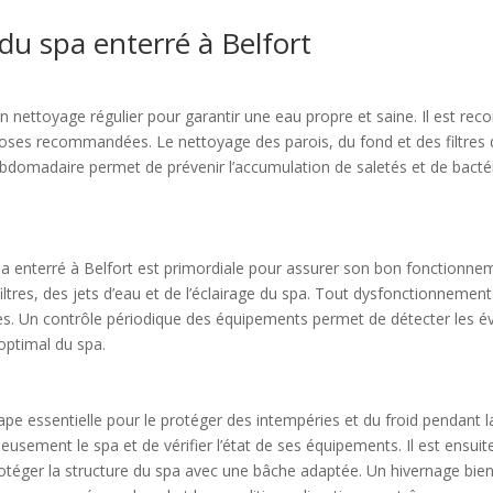
du spa enterré à Belfort
un nettoyage régulier pour garantir une eau propre et saine. Il est re
 doses recommandées. Le nettoyage des parois, du fond et des filtres 
hebdomadaire permet de prévenir l’accumulation de saletés et de bacté
pa enterré à Belfort est primordiale pour assurer son bon fonctionneme
ltres, des jets d’eau et de l’éclairage du spa. Tout dysfonctionnemen
es. Un contrôle périodique des équipements permet de détecter les é
optimal du spa.
tape essentielle pour le protéger des intempéries et du froid pendant 
usement le spa et de vérifier l’état de ses équipements. Il est ensuite
téger la structure du spa avec une bâche adaptée. Un hivernage bien 