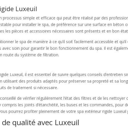
igide Luxeuil
t un processus simple et efficace qui peut être réalisé par des profess
able pour installer le spa, de préférence sur une surface en béton 
toutes les pièces et accessoires nécessaires sont présents et en bon état
itionner le spa de manière à ce qu’il soit facilement accessible et qu’
és avec soin pour garantir le bon fonctionnement du spa. Il est égalem
n route du système de filtration.
gide Luxeuil, il est essentiel de suivre quelques conseils d’entretien s
tilisant des produits adaptés pour préserver sa propreté et sa longév
uits de traitement si nécessaire.
onseillé de vérifier régulièrement l’état des filtres et de les nettoyer
y compris les joints d’étanchéité, les buses et les commandes, pour 
 vous pourrez profiter pleinement de votre spa extérieur rigide Luxe
 de qualité avec Luxeuil