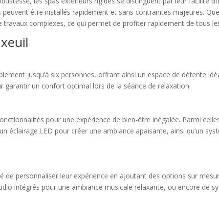
bustesse, les spas extérieurs rigides se distinguent par leur facilité d’
s peuvent être installés rapidement et sans contraintes majeures. Qu
e travaux complexes, ce qui permet de profiter rapidement de tous les 
xeuil
blement jusqu’à six personnes, offrant ainsi un espace de détente idéa
arantir un confort optimal lors de la séance de relaxation.
ctionnalités pour une expérience de bien-être inégalée. Parmi celles
 un éclairage LED pour créer une ambiance apaisante, ainsi qu’un syst
bilité de personnaliser leur expérience en ajoutant des options sur m
udio intégrés pour une ambiance musicale relaxante, ou encore de s