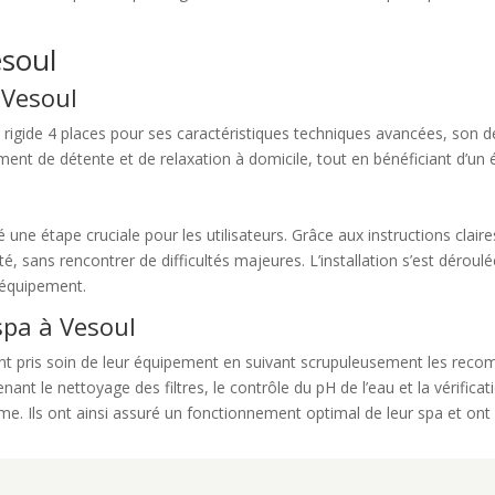
esoul
 Vesoul
a rigide 4 places pour ses caractéristiques techniques avancées, son d
moment de détente et de relaxation à domicile, tout en bénéficiant d’un
té une étape cruciale pour les utilisateurs. Grâce aux instructions clair
té, sans rencontrer de difficultés majeures. L’installation s’est dérou
 équipement.
spa à Vesoul
s ont pris soin de leur équipement en suivant scrupuleusement les re
nant le nettoyage des filtres, le contrôle du pH de l’eau et la vérifi
erme. Ils ont ainsi assuré un fonctionnement optimal de leur spa et ont