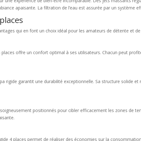
our une expérience de bien-être incomparable. Des jets massants régl
biance apaisante. La filtration de l’eau est assurée par un système ef
 places
ntages qui en font un choix idéal pour les amateurs de détente et de 
places offre un confort optimal à ses utilisateurs. Chacun peut profit
 rigide garantit une durabilité exceptionnelle. Sa structure solide et 
 soigneusement positionnés pour cibler efficacement les zones de ten
isante.
igide 4 places permet de réaliser des économies sur la consommation 