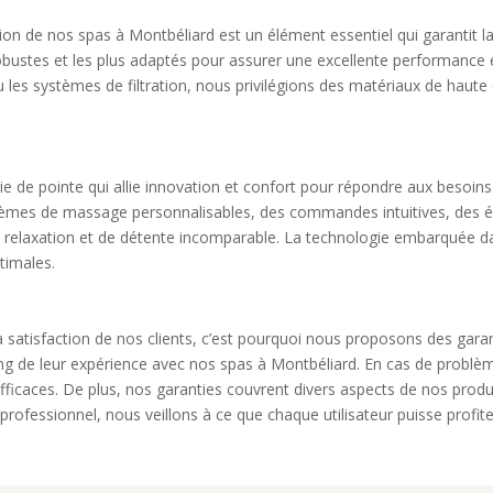
ion de nos spas à Montbéliard est un élément essentiel qui garantit la
robustes et les plus adaptés pour assurer une excellente performance
 ou les systèmes de filtration, nous privilégions des matériaux de haute
 de pointe qui allie innovation et confort pour répondre aux besoins l
stèmes de massage personnalisables, des commandes intuitives, des é
 relaxation et de détente incomparable. La technologie embarquée dans
timales.
satisfaction de nos clients, c’est pourquoi nous proposons des gara
ng de leur expérience avec nos spas à Montbéliard. En cas de problè
ficaces. De plus, nos garanties couvrent divers aspects de nos produits
t professionnel, nous veillons à ce que chaque utilisateur puisse profi