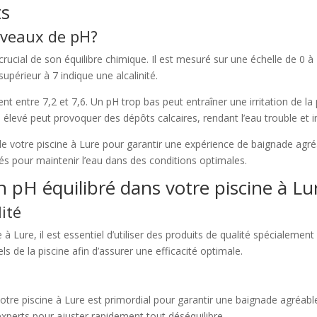
ts
niveaux de pH?
r crucial de son équilibre chimique. Il est mesuré sur une échelle de 
supérieur à 7 indique une alcalinité.
t entre 7,2 et 7,6. Un pH trop bas peut entraîner une irritation de la
p élevé peut provoquer des dépôts calcaires, rendant l’eau trouble et 
H de votre piscine à Lure pour garantir une expérience de baignade agré
és pour maintenir l’eau dans des conditions optimales.
 pH équilibré dans votre piscine à Lu
lité
 à Lure, il est essentiel d’utiliser des produits de qualité spécialemen
de la piscine afin d’assurer une efficacité optimale.
votre piscine à Lure est primordial pour garantir une baignade agréable
perts pour ajuster rapidement tout déséquilibre.