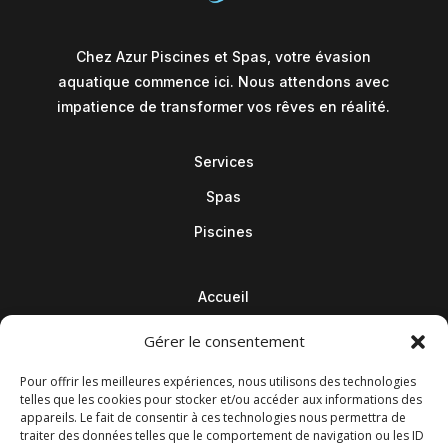
Chez Azur Piscines et Spas, votre évasion
aquatique commence ici. Nous attendons avec
impatience de transformer vos rêves en réalité.
Services
Spas
Piscines
Accueil
Contact
Gérer le consentement
Blog
Pour offrir les meilleures expériences, nous utilisons des technologies
telles que les cookies pour stocker et/ou accéder aux informations des
appareils. Le fait de consentir à ces technologies nous permettra de
traiter des données telles que le comportement de navigation ou les ID