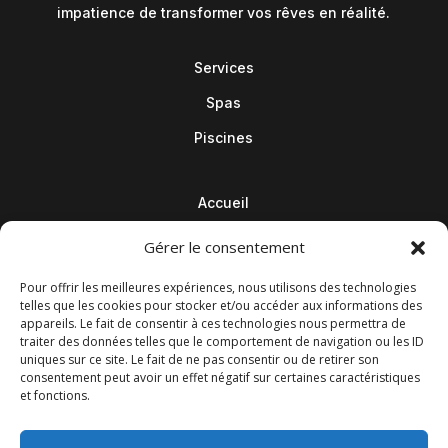
impatience de transformer vos rêves en réalité.
Services
Spas
Piscines
Accueil
Contact
Gérer le consentement
Blog
Pour offrir les meilleures expériences, nous utilisons des technologies
telles que les cookies pour stocker et/ou accéder aux informations des
appareils. Le fait de consentir à ces technologies nous permettra de
traiter des données telles que le comportement de navigation ou les ID
uniques sur ce site. Le fait de ne pas consentir ou de retirer son
consentement peut avoir un effet négatif sur certaines caractéristiques
et fonctions.