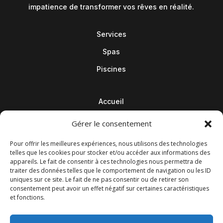
impatience de transformer vos rêves en réalité.
Services
Spas
Piscines
Accueil
Contact
Gérer le consentement
Blog
Pour offrir les meilleures expériences, nous utilisons des technologies
telles que les cookies pour stocker et/ou accéder aux informations des
appareils. Le fait de consentir à ces technologies nous permettra de
traiter des données telles que le comportement de navigation ou les ID
uniques sur ce site. Le fait de ne pas consentir ou de retirer son
consentement peut avoir un effet négatif sur certaines caractéristiques
et fonctions.